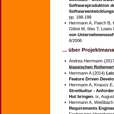
Softwareproduktion du
Softwareentwicklungs
pp. 188-198
Herrmann A, Paech B, K
Gilliot M, Illes T, Lowi
von Unternehmenssof
6/2006
... über Projektma
Andrea Herrmann (201
klassischen Rollenver
Herrmann A (2014)
Lei
Feature Driven Devel
Herrmann A, Knauss E, 
Streitkultur - Anforde
Hut bringen.
ix, Augus
Herrmann A, Weißbach 
Requirements Engine