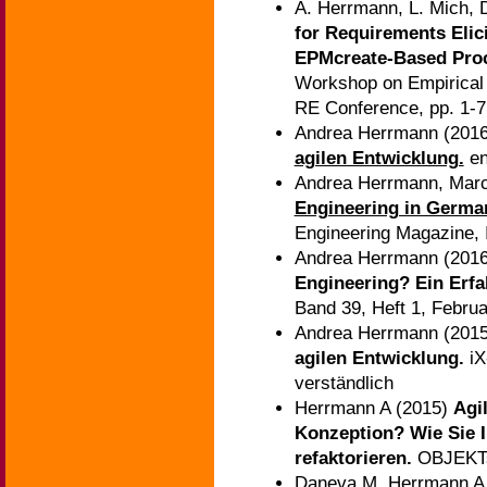
A. Herrmann, L. Mich, 
for Requirements Elic
EPMcreate-Based Pro
Workshop on Empirical
RE Conference, pp. 1-7
Andrea Herrmann (201
agilen Entwicklung.
en
Andrea Herrmann, Mar
Engineering in Germa
Engineering Magazine, 
Andrea Herrmann (201
Engineering? Ein Erf
Band 39, Heft 1, Febru
Andrea Herrmann (201
agilen Entwicklung.
iX
verständlich
Herrmann A (2015)
Agi
Konzeption? Wie Sie I
refaktorieren.
OBJEKTsp
Daneva M, Herrmann A,