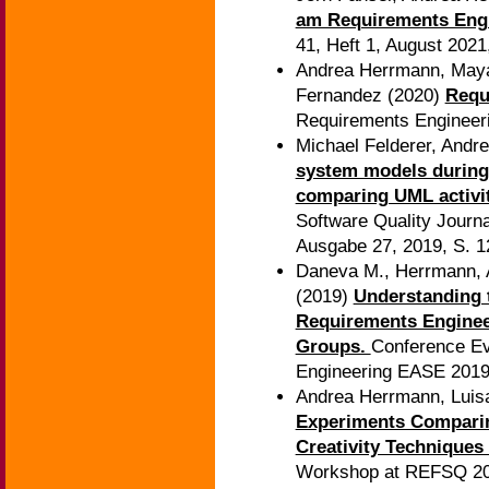
am Requirements Engi
41, Heft 1, August 2021
Andrea Herrmann, Maya
Fernandez (2020)
Requ
Requirements Engineer
Michael Felderer, And
system models during 
comparing UML activi
Software Quality Journal
Ausgabe 27, 2019, S. 
Daneva M., Herrmann, 
(2019)
Understanding t
Requirements Enginee
Groups.
Conference Ev
Engineering EASE 2019
Andrea Herrmann, Luisa
Experiments Compari
Creativity Techniques
Workshop at REFSQ 20