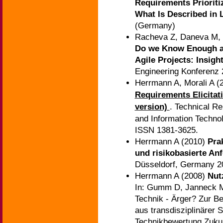
Requirements Prioriti
What Is Described in L
(Germany)
Racheva Z, Daneva M, S
Do we Know Enough ab
Agile Projects: Insig
Engineering Konferenz
Herrmann A, Morali A (
Requirements Elicitati
version)
. Technical R
and Information Techno
ISSN 1381-3625.
Herrmann A (2010)
Pra
und risikobasierte An
Düsseldorf, Germany 2
Herrmann A (2008)
Nut
In: Gumm D, Janneck M
Technik - Ärger? Zur B
aus transdisziplinärer S
Technikbewertung Zukun