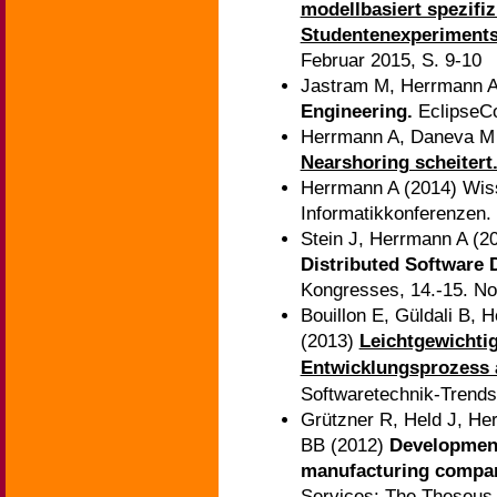
modellbasiert spezifi
Studentenexperiment
Februar 2015, S. 9-10
Jastram M, Herrmann A
Engineering.
EclipseCo
Herrmann A, Daneva M
Nearshoring scheitert
Herrmann A (2014) Wiss
Informatikkonferenzen.
Stein J, Herrmann A (2
Distributed Software
Kongresses, 14.-15. No
Bouillon E, Güldali B, 
(2013)
Leichtgewichtig
Entwicklungsprozess
Softwaretechnik-Trends,
Grützner R, Held J, He
BB (2012)
Development
manufacturing compa
Services: The Theseus 