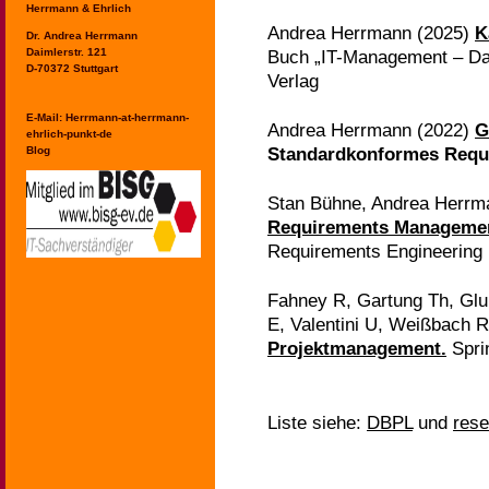
Herrmann & Ehrlich
Andrea Herrmann (2025)
K
Dr. Andrea Herrmann
Daimlerstr. 121
Buch „IT-Management – D
D-70372 Stuttgart
Verlag
E-Mail:
Herrmann-at-herrmann-
Andrea Herrmann (2022)
G
ehrlich-punkt-de
Blog
Standardkonformes Requ
Stan Bühne, Andrea Herrm
Requirements Manageme
Requirements Engineering
Fahney R, Gartung Th, Gl
E, Valentini U, Weißbach 
Projektmanagement.
Spri
Liste siehe:
DBPL
und
rese