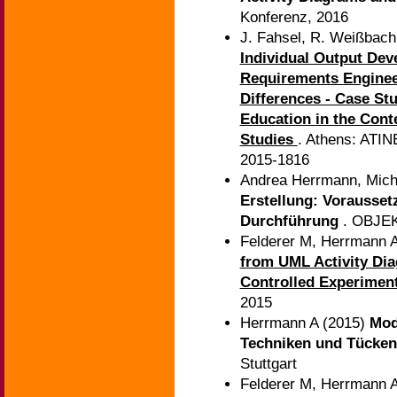
Konferenz, 2016
J. Fahsel, R. Weißbach
Individual Output Dev
Requirements Enginee
Differences - Case St
Education in the Conte
Studies
. Athens: ATI
2015-1816
Andrea Herrmann, Mich
Erstellung: Vorausset
Durchführung
. OBJEK
Felderer M, Herrmann 
from UML Activity Dia
Controlled Experiment
2015
Herrmann A (2015)
Mod
Techniken und Tücke
Stuttgart
Felderer M, Herrmann 