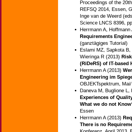
Proceedings of the 20th
REFSQ 2014, Essen, Ger
Inge van de Weerd (eds
Science LNCS 8396, pp
Herrmann A, Hoffmann 
Requirements Engine
(ganztägiges Tutorial)
Eslami MZ, Sapkota B,
Wieringa R (2013)
Risk
(RiDeRS) of IT-base
Herrmann A (2013)
Wer
Engineering im Spiege
OBJEKTspektrum, Mai/ J
Daneva M, Buglione L,
Experiences of Quali
What we do not Kno
Essen
Herrmann A (2013)
Req
There is no Requireme
Konferenz, April 2013,