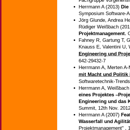
Fachgruppe Vorgehensmo
Herrmann A (2013)
Die
Symposium Software-Arc
Jörg Glunde, Andrea He
Rüdiger Weißbach (20
Projektmanagement.
C
Fahney R, Gartung T, G
Knauss E, Valentini U,
Engineering und Pro
642-29432-7
Herrmann A, Merten A-
mit Macht und Politi
Softwaretechnik-Trends,
Herrmann A, Weißbach
eines Projektes –Pro
Engineering und das K
Summit, 12th Nov. 201
Herrmann A (2007)
Fea
Wasserfall und Agilitä
Projektmanagement"
, 