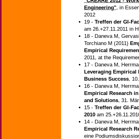
"CREARE 2012 - Works
Engineering"
, in Esse
2012
19 -
Treffen der GI-F
am 26.+27.11.2011 in 
18 - Daneva M, Gervasi
Torchiano M (2011)
Emp
Empirical Requiremen
2011, at the Requireme
17 - Daneva M, Herrma
Leveraging Empirical 
Business Success
, 10
16 - Daneva M, Herrma
Empirical Research i
and Solutions
, 31. Mä
15 -
Treffen der GI-F
2010
am 25.+26.11.2010
14 - Daneva M, Herrma
Empirical Research Re
eine Podiumsdiskussion