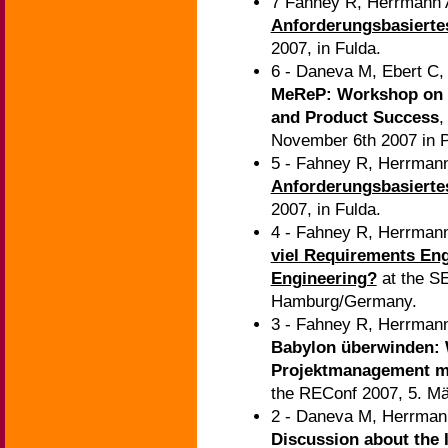
7 Fahney R, Herrmann 
Anforderungsbasiert
2007, in Fulda.
6 - Daneva M, Ebert C
MeReP: Workshop on M
and Product Success
,
November 6th 2007 in P
5 - Fahney R, Herrman
Anforderungsbasiert
2007, in Fulda.
4 - Fahney R, Herrman
viel Requirements Eng
Engineering?
at the S
Hamburg/Germany.
3 - Fahney R, Herrman
Babylon überwinden: 
Projektmanagement m
the REConf 2007, 5. M
2 - Daneva M, Herrman
Discussion about the 