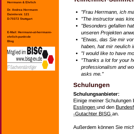
Herrmann & Ehrlich
Dr. Andrea Herrmann
"Frau Herrmann, ich ma
Daimlerstr. 121
"The instructor was kind
D-70372 Stuttgart
"Besonders gefallen hat
unseren Projekten anw
E-Mail:
Herrmann-at-herrmann-
ehrlich-punkt-de
"Etwas, das Sie mir vor
Blog
haben, hat mir neulich 
"I would like to have mo
"Thanks a lot for your 
professionalism and wo
asks me."
Schulungen
Schulungsanbieter:
Einige meiner Schulungen b
Esslingen
und den
Bundesf
-Gutachter BISG
an.
Außerdem können Sie mich 