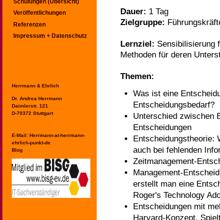
Schulungen (Übersicht)
Dauer:
1 Tag
Veröffentlichungen
Zielgruppe:
Führungskräft
Referenzen
Impressum + Datenschutz
Lernziel:
Sensibilisierung
Methoden für deren Unters
Themen:
Herrmann & Ehrlich
Was ist eine Entscheid
Dr. Andrea Herrmann
Entscheidungsbedarf?
Daimlerstr. 121
D-70372 Stuttgart
Unterschied zwischen 
Entscheidungen
E-Mail:
Herrmann-at-herrmann-
Entscheidungstheorie: W
ehrlich-punkt-de
auch bei fehlenden Inf
Blog
Zeitmanagement-Entsch
Management-Entscheidu
erstellt man eine Ents
Roger's Technology Ado
Entscheidungen mit me
Harvard-Konzept, Spiel